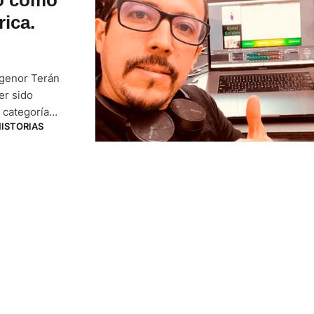
ica.
Agenor Terán
er sido
 categoría
ISTORIAS
rporación es
fesores de