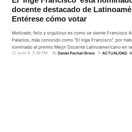
docente destacado de Latinoamér
Entérese cómo votar
Motivado, feliz y orgulloso es como se siente Francisco 
Palacios, más conocido como "El Inge Francisco", por hab
nominado al premio Mejor Docente Latinoamericano en la
junio 6
,
5:48 PM
By 
In 
Daniel Pachari Bravo
ACTUALIDAD
,
H
Innovación Pedagógica de la Corporación Penser. Esta co
una Organización No Gubernamental, conformada por pro
todo el mundo, que busca mejorar la calidad …