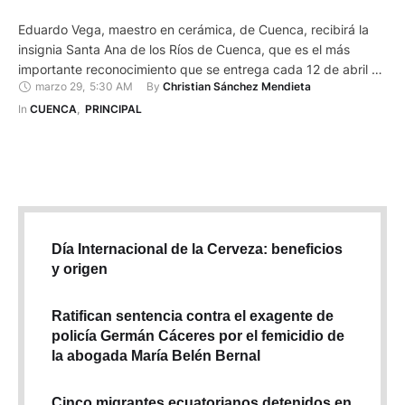
Eduardo Vega, maestro en cerámica, de Cuenca, recibirá la
insignia Santa Ana de los Ríos de Cuenca, que es el más
importante reconocimiento que se entrega cada 12 de abril en
marzo 29
,
5:30 AM
By 
Christian Sánchez Mendieta
la sesión solemne por la Fundación de Cuenca. Esta
condecoración se da a quien haya prestado servicios
In 
CUENCA
,
PRINCIPAL
trascendentales a la ciudad o colaborado con …
Día Internacional de la Cerveza: beneficios
y origen
Ratifican sentencia contra el exagente de
policía Germán Cáceres por el femicidio de
la abogada María Belén Bernal
Cinco migrantes ecuatorianos detenidos en