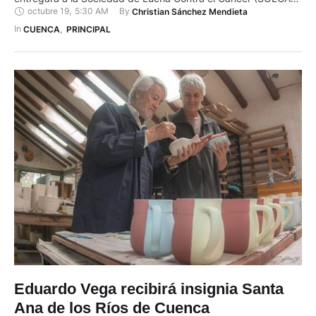
octubre 19
,
5:30 AM
By 
Christian Sánchez Mendieta
la insignia Municipalidad de Cuenca. Para Raúl Alvarado,
médico y director de SOLCA en Cuenca, este reconocimiento
In 
CUENCA
,
PRINCIPAL
representa un importante aliciente, ya que destaca …
Eduardo Vega recibirá insignia Santa
Ana de los Ríos de Cuenca