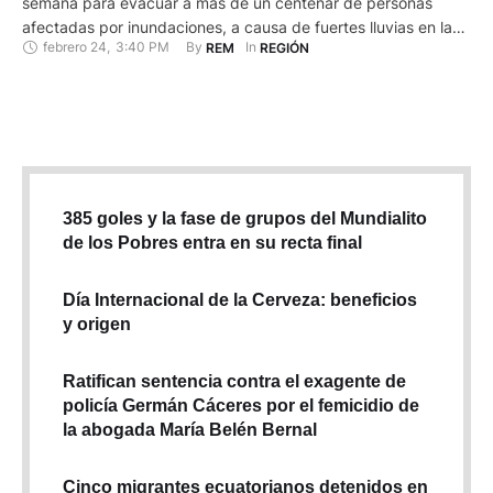
semana para evacuar a más de un centenar de personas
afectadas por inundaciones, a causa de fuertes lluvias en la
febrero 24
,
3:40 PM
By 
In 
REM
REGIÓN
provincia ecuatoriana de El Oro (sur), fronteriza con Perú, se
informó este domingo. El Servicio Nacional de Gestión de
Riesgos, los Bomberos y las Fuerzas Armadas …
385 goles y la fase de grupos del Mundialito
de los Pobres entra en su recta final
Día Internacional de la Cerveza: beneficios
y origen
Ratifican sentencia contra el exagente de
policía Germán Cáceres por el femicidio de
la abogada María Belén Bernal
Cinco migrantes ecuatorianos detenidos en