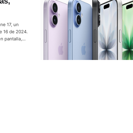
as,
ne 17, un
e 16 de 2024.
 pantalla,
spositivo sea
s. El anuncio