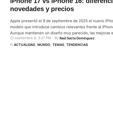
iPhone 17 vs iPhone 16: diferenci
novedades y precios
Apple presentó el 9 de septiembre de 2025 el nuevo iPho
modelo que introduce cambios relevantes frente al iPhon
Aunque mantienen un diseño muy parecido, las mejoras en
septiembre 9
,
3:27 PM
By 
Raúl Sacta Domínguez
batería, cámaras y almacenamiento hacen que el nuevo di
In 
uno de los lanzamientos más atractivos de los últimos año
ACTUALIDAD
,
MUNDO
,
TEMAS
,
TENDENCIAS
despertó …