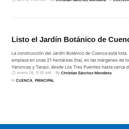
febrero de 2021. Y es que, de acuerdo con el diseño y pla
esta obra, emplazada en un terreno de 21 hectáreas …
Listo el Jardín Botánico de Cuen
La construcción del Jardín Botánico de Cuenca está lista.
emplaza en unas 21 hectáreas (ha), en las márgenes de lo
Yanuncay y Tarqui, desde Los Tres Puentes hasta cerca d
enero 28
,
5:30 AM
By 
Christian Sánchez Mendieta
Gapal. El diseño de este proyecto comenzó en 2012, y en
In 
2018 el Municipio de Cuenca firmó …
CUENCA
,
PRINCIPAL