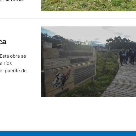
nificación de
ca
 Esta obra se
s ríos
el puente de
 agosto de