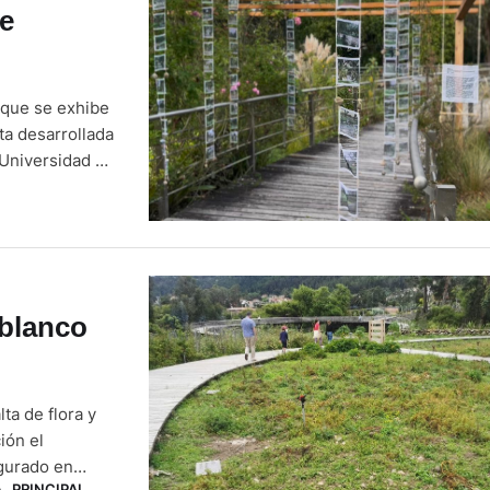
te
a que se exhibe
ta desarrollada
 Universidad de
es artísticas
 blanco
ta de flora y
ión el
ugurado en
A
,
PRINCIPAL