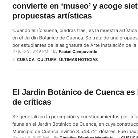
convierte en ‘museo’ y acoge sie
propuestas artísticas
‘Cuando el río suena, piedras trae’, es la muestra artístic
en el Jardín Botánico de Cuenca. Se trata de una propues
por estudiantes de la asignatura de Arte Instalación de la
julio 9
,
3:49 PM
By 
Fabian Campoverde
Cuenca. Los visitantes pueden recorrer las 7 intervencion
In 
inspiradas en las orillas del río Yanuncay. De hecho, …
CUENCA
,
CULTURA
,
ÚLTIMAS NOTICIAS
El Jardín Botánico de Cuenca es
de críticas
Se generalizan la percepción y cuestionamientos por la fal
fauna en el Jardín Botánico de Cuenca, en cuya construcc
Municipio de Cuenca invirtió 3.548.721 dólares. Fue ina
abril 3
,
5:30 AM
By 
In 
Christian Sánchez Mendieta
CUENC