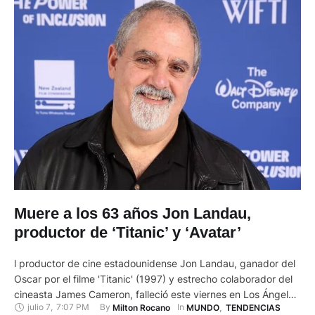
Muere a los 63 años Jon Landau,
productor de ‘Titanic’ y ‘Avatar’
l productor de cine estadounidense Jon Landau, ganador del
Oscar por el filme 'Titanic' (1997) y estrecho colaborador del
cineasta James Cameron, falleció este viernes en Los Ángeles
julio 7
,
7:07 PM
By 
In 
Milton Rocano
MUNDO
,
TENDENCIAS
a los 63 años, sin que se haya informado de las causas de su