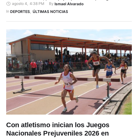
agosto 4
,
4:38 PM
By 
Ismael Alvarado
un día cargado de emociones, medallas y celebraciones para
la delegación anfitriona. El mayor aporte llegó desde el coliseo
In 
DEPORTES
,
ÚLTIMAS NOTICIAS
Jefferson Pérez, donde las boxeadoras azuayas …
Con atletismo inician los Juegos
Nacionales Prejuveniles 2026 en