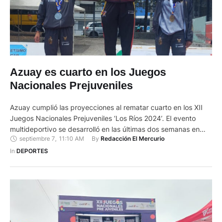
Azuay es cuarto en los Juegos
Nacionales Prejuveniles
Azuay cumplió las proyecciones al rematar cuarto en los XII
Juegos Nacionales Prejuveniles ‘Los Ríos 2024’. El evento
multideportivo se desarrolló en las últimas dos semanas en
septiembre 7
,
11:10 AM
By 
Redacción El Mercurio
ciudades Los Ríos, Guayas, santa Elena, Pichincha y
Chimborazo. Es la primera vez que Azuay no se apunta entre
In 
DEPORTES
las tres principales potencias del Ecuador. En las ediciones …