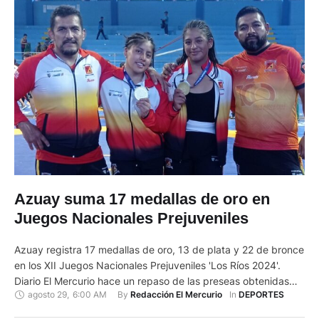
Azuay suma 17 medallas de oro en
Juegos Nacionales Prejuveniles
Azuay registra 17 medallas de oro, 13 de plata y 22 de bronce
en los XII Juegos Nacionales Prejuveniles 'Los Ríos 2024'.
Diario El Mercurio hace un repaso de las preseas obtenidas
agosto 29
,
6:00 AM
By 
In 
Redacción El Mercurio
DEPORTES
por la delegación provincial en el evento multideportivo que
concluye la próxima semana. Patinaje de velocidad: Azuay