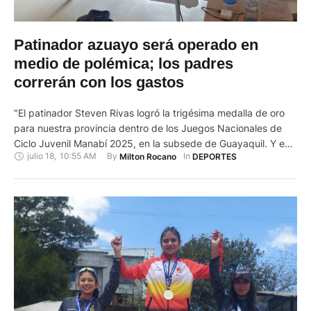
Patinador azuayo será operado en
medio de polémica; los padres
correrán con los gastos
"El patinador Steven Rivas logró la trigésima medalla de oro
para nuestra provincia dentro de los Juegos Nacionales de
Ciclo Juvenil Manabí 2025, en la subsede de Guayaquil. Y es
julio 18
,
10:55 AM
By 
In 
Milton Rocano
DEPORTES
que el crédito local, obtuvo el primer lugar en la especialidad
en la vuelta al circuito varones, en el Patinódromo del
Complejo Miraflores, este jueves …