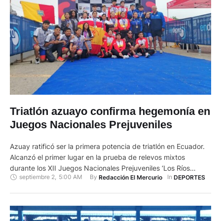
Triatlón azuayo confirma hegemonía en
Juegos Nacionales Prejuveniles
Azuay ratificó ser la primera potencia de triatlón en Ecuador.
Alcanzó el primer lugar en la prueba de relevos mixtos
durante los XII Juegos Nacionales Prejuveniles ‘Los Ríos
septiembre 2
,
5:00 AM
By 
In 
Redacción El Mercurio
DEPORTES
2024’, “Los chicos demostraron que están para grandes
cosas. Conversamos con ellos y les habíamos dicho que se
dejaron ganar las medallas de oro en las pruebas …