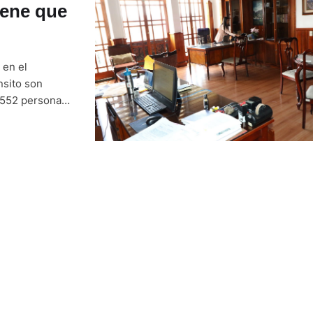
iene que
 en el
nsito son
.552 personas
ción Ciudadana
r este domingo