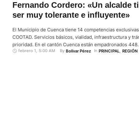
Fernando Cordero: «Un alcalde t
ser muy tolerante e influyente»
El Municipio de Cuenca tiene 14 competencias exclusivas
COOTAD. Servicios básicos, vialidad, infraestructura y trá
prioridad. En el cantón Cuenca están empadronados 448
febrero 1
,
5:00 AM
By 
In 
Bolívar Pérez
PRINCIPAL
,
REGIÓN
para los comicios seccionales y del Consejo de Participa
y Control Social (CPCCS). La población tendrá que elegi
-entre las dignidades- a un nuevo alcalde/a …