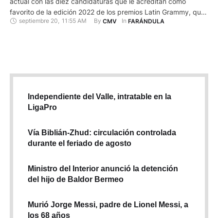
actual con las diez candidaturas que le acreditan como
favorito de la edición 2022 de los premios Latin Grammy, que
septiembre 20
,
11:55 AM
By 
In 
CMV
FARÁNDULA
se celebrará el 17 noviembre próximo en Las Vegas (EE.UU.).
Por medio de una transmisión especial emitida en su página
de internet y en sus redes sociales, …
Independiente del Valle, intratable en la
LigaPro
Vía Biblián-Zhud: circulación controlada
durante el feriado de agosto
Ministro del Interior anunció la detención
del hijo de Baldor Bermeo
Murió Jorge Messi, padre de Lionel Messi, a
los 68 años