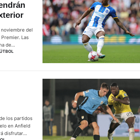
tendrán
xterior
e noviembre del
a Premier. Las
na de
ÚTBOL
del ecuatoriano
de los partidos
elo en Anfield
á disfrutar
OL