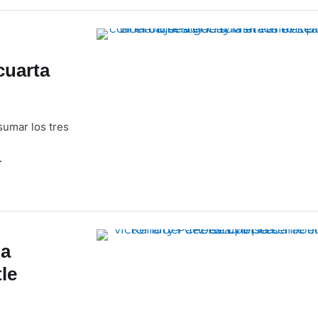
cuarta
sumar los tres
L
la
le