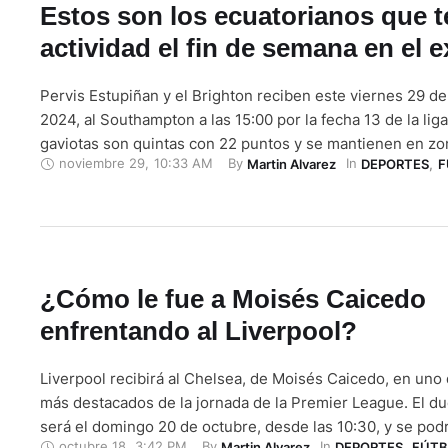
Estos son los ecuatorianos que 
actividad el fin de semana en el e
Pervis Estupiñan y el Brighton reciben este viernes 29 d
2024, al Southampton a las 15:00 por la fecha 13 de la lig
gaviotas son quintas con 22 puntos y se mantienen en zo
noviembre 29
,
10:33 AM
By 
In 
Martin Alvarez
DEPORTES
,
F
clasificación a torneo internacional. El Bayer Leverkusen 
Piero Hincapié visita este sábado 30 de …
¿Cómo le fue a Moisés Caicedo
enfrentando al Liverpool?
Liverpool recibirá al Chelsea, de Moisés Caicedo, en uno 
más destacados de la jornada de la Premier League. El du
será el domingo 20 de octubre, desde las 10:30, y se podr
octubre 18
,
3:42 PM
By 
In 
Martin Alvarez
DEPORTES
,
FÚTB