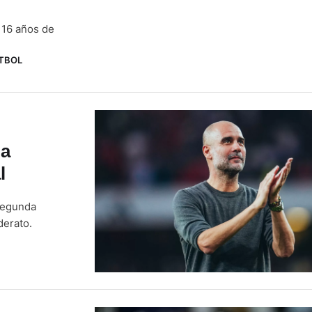
 16 años de
TBOL
da
l
 segunda
derato.