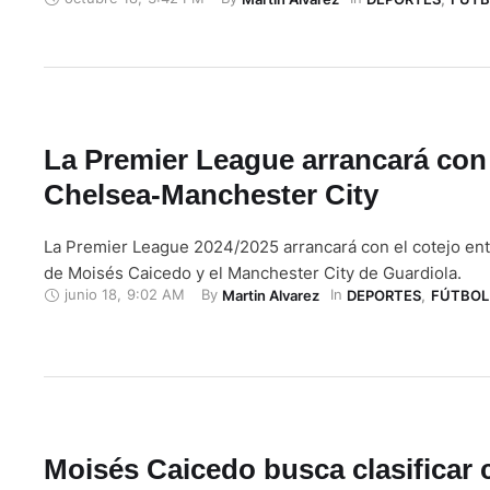
en Disney Plus. Los Blues tratarán de bajar al líder de la 
League, que solo ha perdido un partido en lo …
La Premier League arrancará con
Chelsea-Manchester City
La Premier League 2024/2025 arrancará con el cotejo ent
de Moisés Caicedo y el Manchester City de Guardiola.
junio 18
,
9:02 AM
By 
In 
Martin Alvarez
DEPORTES
,
FÚTBOL
Moisés Caicedo busca clasificar 