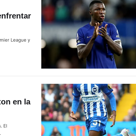
nfrentar
emier League y
ton en la
. El
.