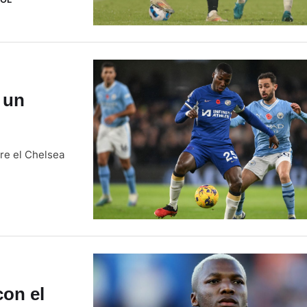
Premier
 un
re el Chelsea
con el