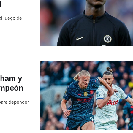
l
al luego de
nham y
ampeón
 para depender
L