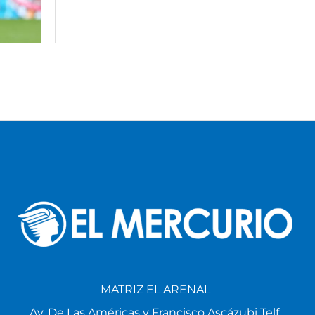
MATRIZ EL ARENAL
Av. De Las Américas y Francisco Ascázubi Telf.