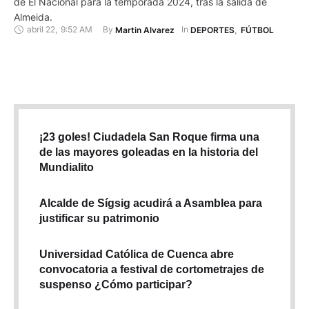
de El Nacional para la temporada 2024, tras la salida de
Almeida.
abril 22
,
9:52 AM
By 
In 
Martin Alvarez
DEPORTES
,
FÚTBOL
¡23 goles! Ciudadela San Roque firma una
de las mayores goleadas en la historia del
Mundialito
Alcalde de Sígsig acudirá a Asamblea para
justificar su patrimonio
Universidad Católica de Cuenca abre
convocatoria a festival de cortometrajes de
suspenso ¿Cómo participar?