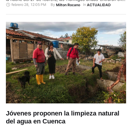
febrero 28
,
12:05 PM
By 
In 
Milton Rocano
ACTUALIDAD
acción para dejar el lugar en orden. Gran labor de la cuadrilla
de la EMAC, que, pese a la madrugada y el frío, tras varias
horas de trabajo, …
Jóvenes proponen la limpieza natural
del agua en Cuenca