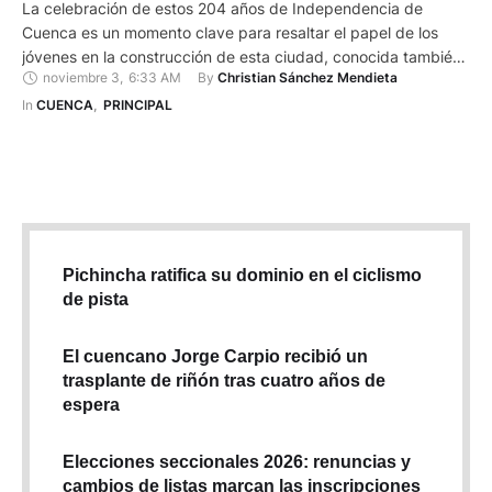
La celebración de estos 204 años de Independencia de
Cuenca es un momento clave para resaltar el papel de los
jóvenes en la construcción de esta ciudad, conocida también
noviembre 3
,
6:33 AM
By 
Christian Sánchez Mendieta
como Santa Ana de los Ríos de Cuenca. Con su energía y
creatividad, los jóvenes impulsan proyectos innovadores que
In 
CUENCA
,
PRINCIPAL
abordan soluciones para cuidar el medio ambiente, …
Pichincha ratifica su dominio en el ciclismo
de pista
El cuencano Jorge Carpio recibió un
trasplante de riñón tras cuatro años de
espera
Elecciones seccionales 2026: renuncias y
cambios de listas marcan las inscripciones