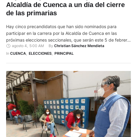
Alcaldía de Cuenca a un día del cierre
de las primarias
Hay cinco precandidatos que han sido nominados para
participar en la carrera por la Alcaldía de Cuenca en las
próximas elecciones seccionales, que serán este 5 de febrero
agosto 4
,
5:00 AM
By 
Christian Sánchez Mendieta
de 2023. Se trata de Pedro Palacios, actual alcalde, quien
anunció que buscará su reelección con Nueva Generación, el
In 
CUENCA
,
ELECCIONES
,
PRINCIPAL
movimiento político que fundó y que recientemente lo …