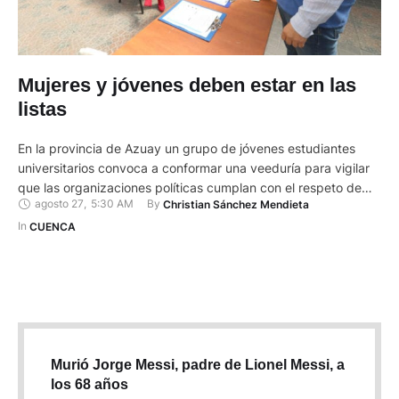
Mujeres y jóvenes deben estar en las
listas
En la provincia de Azuay un grupo de jóvenes estudiantes
universitarios convoca a conformar una veeduría para vigilar
que las organizaciones políticas cumplan con el respeto de
agosto 27
,
5:30 AM
By 
Christian Sánchez Mendieta
género y juventud en sus nóminas de candidatos. Y es que a
decir de Karen Segovia, una de las promotoras de esta
In 
CUENCA
iniciativa, el 11 de agosto de …
Murió Jorge Messi, padre de Lionel Messi, a
los 68 años