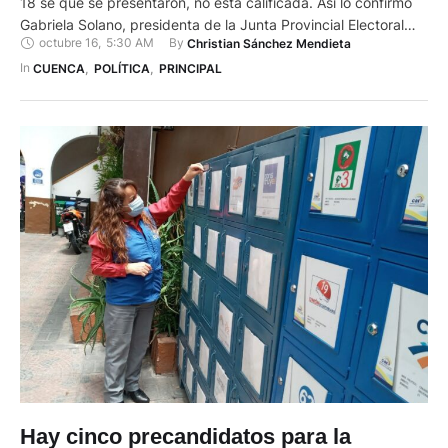
18 se que se presentaron, no está calificada. Así lo confirmó
Gabriela Solano, presidenta de la Junta Provincial Electoral
octubre 16
,
5:30 AM
By 
Christian Sánchez Mendieta
(JPE) de la provincia. Se trata del partido Izquierda
Democrática (ID) (Lista 12), que, según Solano, no cumplió
In 
CUENCA
,
POLÍTICA
,
PRINCIPAL
con el requisito de presentar las declaraciones juramentadas
…
Hay cinco precandidatos para la