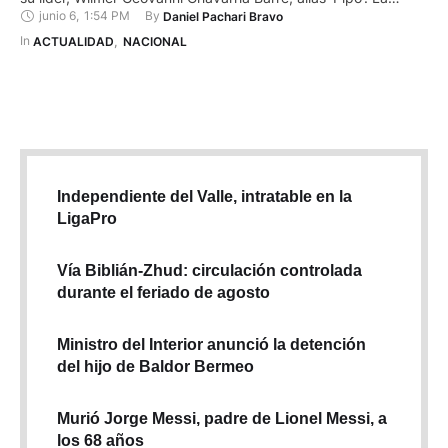
junio 6
,
1:54 PM
By 
Daniel Pachari Bravo
penalización fue presentada este jueves, 6 de junio de 2024,
por la Oficina de Activos del Departamento del Tesoro de
In 
ACTUALIDAD
,
NACIONAL
Estados Unidos a través de un …
Independiente del Valle, intratable en la
LigaPro
Vía Biblián-Zhud: circulación controlada
durante el feriado de agosto
Ministro del Interior anunció la detención
del hijo de Baldor Bermeo
Murió Jorge Messi, padre de Lionel Messi, a
los 68 años