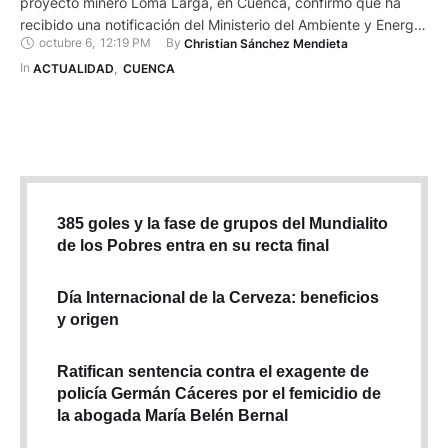
proyecto minero Loma Larga, en Cuenca, confirmó que ha
recibido una notificación del Ministerio del Ambiente y Energía
octubre 6
,
12:19 PM
By 
Christian Sánchez Mendieta
sobre la revocatoria de la licencia ambiental. Lo hizo mediante
un comunicado de prensa publicado en la página web
In 
ACTUALIDAD
,
CUENCA
https://dpmmetals.com desde Toronto, Canadá, de donde es
esta compañía …
385 goles y la fase de grupos del Mundialito
de los Pobres entra en su recta final
Día Internacional de la Cerveza: beneficios
y origen
Ratifican sentencia contra el exagente de
policía Germán Cáceres por el femicidio de
la abogada María Belén Bernal