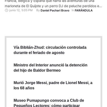
Francia, Bélgica y España que narra las aventuras de una
marioneta de El Quijote y un perro DJ de peluche perdidos en
junio 12
,
5:05 PM
By 
In 
Daniel Pachari Bravo
FARÁNDULA
Nueva York, se estrena hoy en el Festival de Annecy, el más
importante a nivel mundial del cine de animación. Dirigida por
el francés Jeremy Degruson, …
Vía Biblián-Zhud: circulación controlada
durante el feriado de agosto
Ministro del Interior anunció la detención
del hijo de Baldor Bermeo
Murió Jorge Messi, padre de Lionel Messi, a
los 68 años
Museo Pumapungo convoca a Club de
Pequeños Lectores: cómo participar