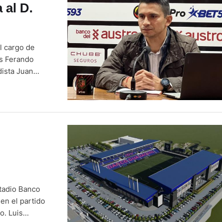
 al D.
l cargo de
is Ferando
dista Juan
nde se conoce
stadio Banco
en el partido
o. Luis