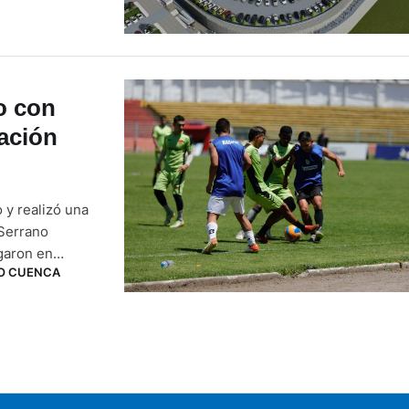
ub espera la
…
o con
ación
 y realizó una
 Serrano
ugaron en
O CUENCA
. El doctor
ión …