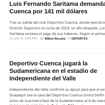
Luis Fernando Saritama demanda
Cuenca por 141 mil dólares
Tras su salida del club Deportivo Cuenca, donde ejercía e
Director Deportivo en junio de 2024, un año después, Lu
Saritama reclama el pago de sus haberes. Según el perio
julio 8
,
4:09 PM
By 
In 
Milton Rocano
DEPORTES
Cornejo, en su red social de X, publica un documento do
el monto total de la deuda que tiene …
Deportivo Cuenca jugará la
Sudamericana en el estadio de
Independiente del Valle
Independiente del Valle confirmó su apoyo para que el e
Guayaquil sea la casa del Deportivo Cuenca contra Delfín 
único de la primera fase de la Sudamericana, el 6 de marz