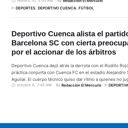
febrero 10
,
5:00 AM
By 
Redacción El Mercurio
Saritama, director deportivo del Cuenca, indicó que el Cl
In 
aprobación de Conmebol una vez que cumplieron todos 
DEPORTES
,
DEPORTIVO CUENCA
,
FÚTBOL
Deportivo Cuenca alista el partid
Barcelona SC con cierta preocup
por el accionar de los árbitros
Deportivo Cuenca dejó atrás la derrota con el Rodillo Rojo
práctica conjunta con Cuenca FC en el estadio Alejandro
Aguilar. El cuerpo técnico quiso dar ritmo a quienes no j
octubre 6
,
7:45 AM
By 
In 
Redacción El Mercurio
DEPORTIV
Ambato de cara al compromiso de local ante Barcelona SC
Christian Andrade no reportó posibles ausencias por les