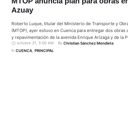
MTOP anuncia plan para obras en
Azuay
Roberto Luque, titular del Ministerio de Transporte y Obr
(MTOP), ayer estuvo en Cuenca para entregar dos obras d
y repavimentación de la avenida Enrique Arízaga y de la
octubre 31
,
5:00 AM
By 
Christian Sánchez Mendieta
Norte. Luque asimismo confirmó la construcción de cuatr
In 
intercambiadores en la vía Cuenca – Azogues, a la altura 
CUENCA
,
PRINCIPAL
Doce de …