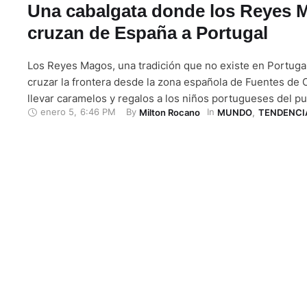
Una cabalgata donde los Reyes 
cruzan de España a Portugal
Los Reyes Magos, una tradición que no existe en Portugal
cruzar la frontera desde la zona española de Fuentes de 
llevar caramelos y regalos a los niños portugueses del p
enero 5
,
6:46 PM
By 
In 
Milton Rocano
MUNDO
,
TENDENCI
Vilar Formoso. De esta manera, los más pequeños del co
portugués de Almeida, que hace frontera con esta zona 