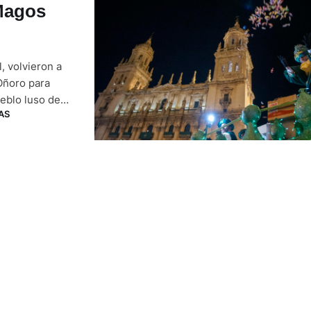
Magos
, volvieron a
Oñoro para
ueblo luso de
AS
ncejo
…