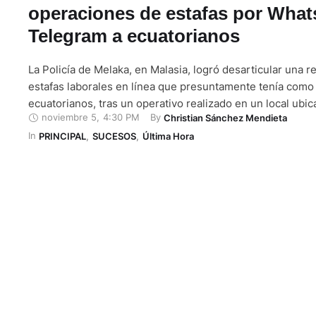
operaciones de estafas por Wha
Telegram a ecuatorianos
La Policía de Melaka, en Malasia, logró desarticular una r
estafas laborales en línea que presuntamente tenía como 
ecuatorianos, tras un operativo realizado en un local ub
noviembre 5
,
4:30 PM
By 
Christian Sánchez Mendieta
Paya Rumput Perdana, Tanjung Minyak. El jefe policial de
In 
Dzulkhairi Mukhtar, indicó que quedaron detenidas 16 pe
PRINCIPAL
,
SUCESOS
,
Última Hora
ellas seis …