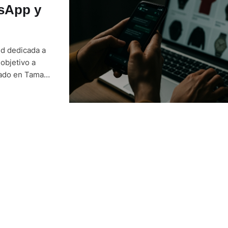
tsApp y
ed dedicada a
objetivo a
icado en Taman
 Melaka, Datuk
rsonas, entre