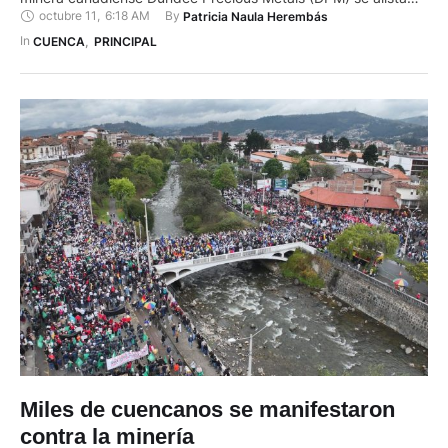
octubre 11
,
6:18 AM
By 
Patricia Naula Herembás
para iniciar su trabajo. Se prevé que los delegados de
universidades, gremios y expertos mantengan su primera
In 
CUENCA
,
PRINCIPAL
reunión técnica la próxima semana. Equipo Zamora explicó
que la creación …
Miles de cuencanos se manifestaron
contra la minería