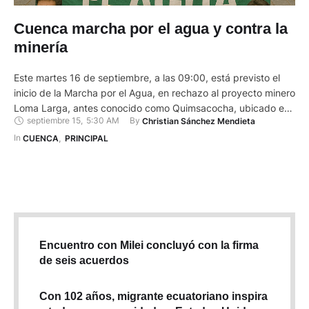
Cuenca marcha por el agua y contra la
minería
Este martes 16 de septiembre, a las 09:00, está previsto el
inicio de la Marcha por el Agua, en rechazo al proyecto minero
Loma Larga, antes conocido como Quimsacocha, ubicado en
septiembre 15
,
5:30 AM
By 
Christian Sánchez Mendieta
Cuenca y San Fernando. El recorrido partirá desde la
Plazoleta San Roque, continuará por la subida de la
In 
CUENCA
,
PRINCIPAL
Condamine, seguirá por la calle Tarqui …
Encuentro con Milei concluyó con la firma
de seis acuerdos
Con 102 años, migrante ecuatoriano inspira