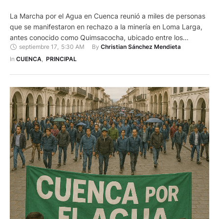
La Marcha por el Agua en Cuenca reunió a miles de personas
que se manifestaron en rechazo a la minería en Loma Larga,
antes conocido como Quimsacocha, ubicado entre los
septiembre 17
,
5:30 AM
By 
Christian Sánchez Mendieta
cantones Cuenca y San Fernando, en Azuay. En la jornada
quedaron al margen las diferencias políticas y partidistas.
In 
CUENCA
,
PRINCIPAL
Ciudadanos, colectivos sociales, organizaciones e
instituciones coincidieron …