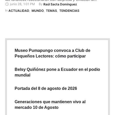
junio 28
,
1:01 PM
By 
Raúl Sacta Domínguez
descubrir que Marge Simpson, la matriarca de Springfield,
aparentemente había fallecido. En el episodio final de la
In 
ACTUALIDAD
,
MUNDO
,
TEMAS
,
TENDENCIAS
temporada 36 de Los Simpson, titulado “Estranger Things” —
con “e”—, la serie animada más longeva sorprendió …
Museo Pumapungo convoca a Club de
Pequeños Lectores: cómo participar
Belsy Quiñónez pone a Ecuador en el podio
mundial
Portada del 8 de agosto de 2026
Generaciones que mantienen vivo al
mercado 10 de Agosto