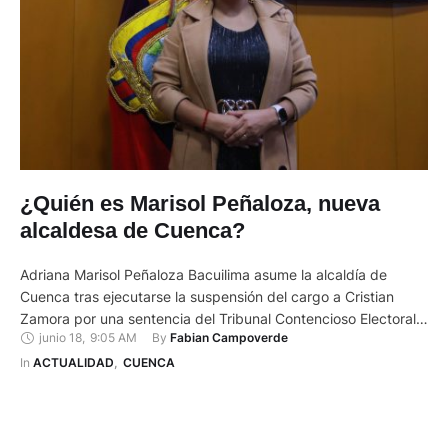
¿Quién es Marisol Peñaloza, nueva
alcaldesa de Cuenca?
Adriana Marisol Peñaloza Bacuilima asume la alcaldía de
Cuenca tras ejecutarse la suspensión del cargo a Cristian
Zamora por una sentencia del Tribunal Contencioso Electoral
junio 18
,
9:05 AM
By 
Fabian Campoverde
(TCE) por violencia política de género. Una vez ratificado el
fallo en segunda instancia, emitida por el órgano electoral el 9
In 
ACTUALIDAD
,
CUENCA
de junio de 2026, recién la noche del miércoles …