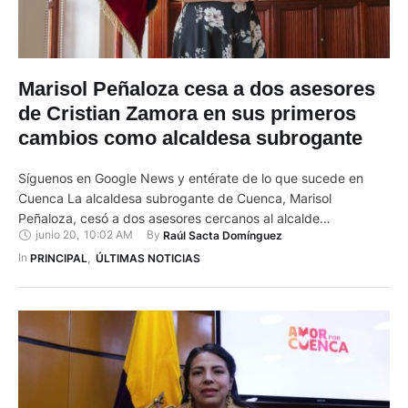
Marisol Peñaloza cesa a dos asesores
de Cristian Zamora en sus primeros
cambios como alcaldesa subrogante
Síguenos en Google News y entérate de lo que sucede en
Cuenca La alcaldesa subrogante de Cuenca, Marisol
Peñaloza, cesó a dos asesores cercanos al alcalde
junio 20
,
10:02 AM
By 
Raúl Sacta Domínguez
suspendido, Cristian Zamora. La decisión fue firmada el 19 de
junio de 2026 y corresponde a cargos de libre nombramiento
In 
PRINCIPAL
,
ÚLTIMAS NOTICIAS
y remoción. La alcaldesa subrogante de Cuenca, Marisol
Peñaloza, realizó …