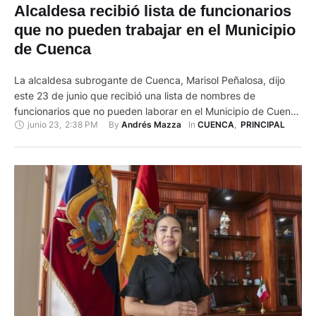
Alcaldesa recibió lista de funcionarios
que no pueden trabajar en el Municipio
de Cuenca
La alcaldesa subrogante de Cuenca, Marisol Peñalosa, dijo
este 23 de junio que recibió una lista de nombres de
funcionarios que no pueden laborar en el Municipio de Cuenca
junio 23
,
2:38 PM
By 
In 
Andrés Mazza
CUENCA
,
PRINCIPAL
porque cuentan con impedimentos para ejercer cargos
públicos. Peñalosa no especificó quiénes serían y qué cargos
tienen actualmente dentro de la municipalidad. La alcaldesa
enfatizó que …