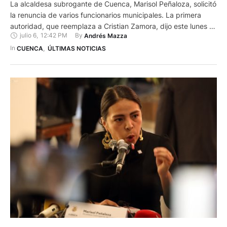
La alcaldesa subrogante de Cuenca, Marisol Peñaloza, solicitó
la renuncia de varios funcionarios municipales. La primera
autoridad, que reemplaza a Cristian Zamora, dijo este lunes 6
julio 6
,
12:42 PM
By 
Andrés Mazza
de julio que hizo la solicitud para hacer un análisis del trabajo
que han venido realizando los empleados. Los cargos no
In 
CUENCA
,
ÚLTIMAS NOTICIAS
fueron precisados por Peñaloza, sin embargo se conoce …