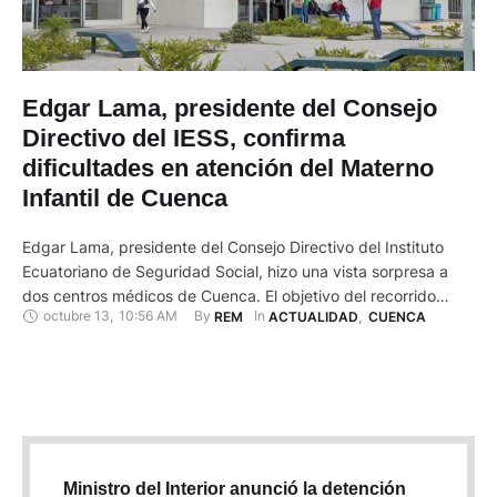
Edgar Lama, presidente del Consejo
Directivo del IESS, confirma
dificultades en atención del Materno
Infantil de Cuenca
Edgar Lama, presidente del Consejo Directivo del Instituto
Ecuatoriano de Seguridad Social, hizo una vista sorpresa a
dos centros médicos de Cuenca. El objetivo del recorrido
octubre 13
,
10:56 AM
By 
In 
REM
ACTUALIDAD
,
CUENCA
consistía en verificar la calidad de la atención a los usuarios.
En este sentido, Lama verificó dificultades en la atención en el
Centro Materno Infantil. Entre otras cosas, constató …
Ministro del Interior anunció la detención