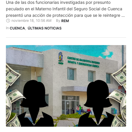
Una de las dos funcionarias investigadas por presunto
peculado en el Materno Infantil del Seguro Social de Cuenca
presentó una acción de protección para que se le reintegre a
noviembre 18
,
10:56 AM
By 
REM
sus funciones laborales. Se trata de María José C. M., de 37
años, quien es investigada por aparentemente desviar fondos
In 
CUENCA
,
ÚLTIMAS NOTICIAS
del Instituto Ecuatoriano de Seguridad Social …