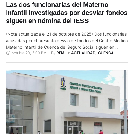
Las dos funcionarias del Materno
Infantil investigadas por desviar fondos
siguen en nómina del IESS
(Nota actualizada el 21 de octubre de 2025) Dos funcionarias
acusadas por el presunto desvío de fondos del Centro Médico
Materno Infantil de Cuenca del Seguro Social siguen en
octubre 20
,
5:00 PM
By 
In 
REM
ACTUALIDAD
,
CUENCA
nómina. María José C. M. y Joanna S. E. son investigadas por
presuntamente desviar 105.200 dólares a sus cuentas
personales entre febrero y julio de 2025. …