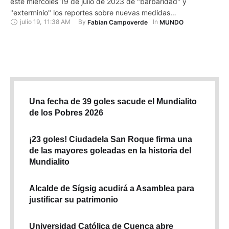
este miércoles 19 de julio de 2023 de "barbaridad" y
"exterminio" los reportes sobre nuevas medidas
julio 19
,
11:38 AM
By 
In 
Fabian Campoverde
MUNDO
antinmigrantes de Texas (EE.UU), donde los medios señalan
que agentes locales tienen la orden de empujar a inmigrantes
al río Bravo y no darles agua. “Lo primero (de empujar a
inmigrantes) …
Una fecha de 39 goles sacude el Mundialito
de los Pobres 2026
¡23 goles! Ciudadela San Roque firma una
de las mayores goleadas en la historia del
Mundialito
Alcalde de Sígsig acudirá a Asamblea para
justificar su patrimonio
Universidad Católica de Cuenca abre