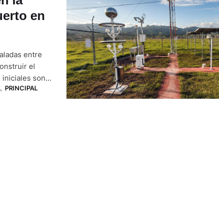
erto en
aladas entre
onstruir el
iniciales son
A
,
PRINCIPAL
Aeroportuaria
a confirma, en