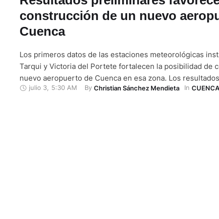
construcción de un nuevo aeropu
Cuenca
Los primeros datos de las estaciones meteorológicas inst
Tarqui y Victoria del Portete fortalecen la posibilidad de c
nuevo aeropuerto de Cuenca en esa zona. Los resultados 
julio 3
,
5:30 AM
By 
In 
Christian Sánchez Mendieta
CUENC
favorables. José Luis Aguilar, director de la Corporación 
de Cuenca (Corpac), explicó que la información recopilad
términos generales, condiciones adecuadas para …