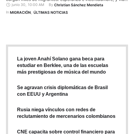
junio 30
,
10:00 AM
By 
Christian Sánchez Mendieta
a Estados Unidos (EE.UU) de forma irregular. Tres décadas
después, este migrante cuencano encontró una forma
In 
MIGRACIÓN
,
ÚLTIMAS NOTICIAS
inesperada de devolverle algo al lugar que lo …
La joven Anahí Solano gana beca para
estudiar en Berklee, una de las escuelas
más prestigiosas de música del mundo
Se agravan crisis diplomáticas de Brasil
con EEUU y Argentina
Rusia niega vínculos con redes de
reclutamiento de mercenarios colombianos
CNE capacita sobre control financiero para