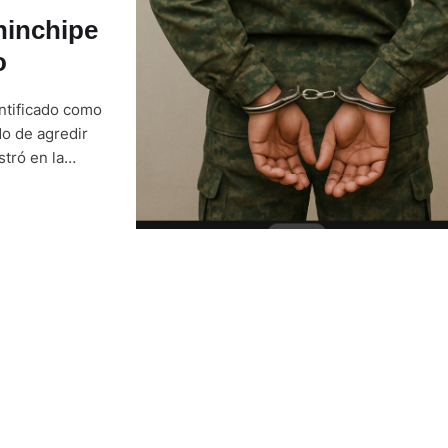
hinchipe
o
entificado como
do de agredir
tró en la
erada por la
 el …