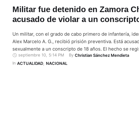
Militar fue detenido en Zamora C
acusado de violar a un conscript
Un militar, con el grado de cabo primero de infantería, id
Alex Marcelo A. G., recibió prisión preventiva. Está acusa
sexualmente a un conscripto de 18 años. El hecho se regis
septiembre 10
,
5:14 PM
By 
Christian Sánchez Mendieta
provincia de Zamora Chinchipe. Según la investigación lid
In 
Fiscalía de esta jurisdicción, el procesado habría utilizado
ACTUALIDAD
,
NACIONAL