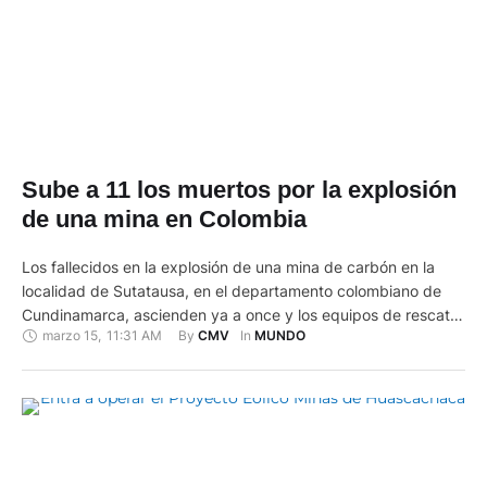
Sube a 11 los muertos por la explosión
de una mina en Colombia
Los fallecidos en la explosión de una mina de carbón en la
localidad de Sutatausa, en el departamento colombiano de
Cundinamarca, ascienden ya a once y los equipos de rescate
marzo 15
,
11:31 AM
By 
In 
CMV
MUNDO
siguen buscando a otras diez personas, informaron las
autoridades este 15 de marzo de 2023. La explosión ocurrió
el martes por la noche en la …