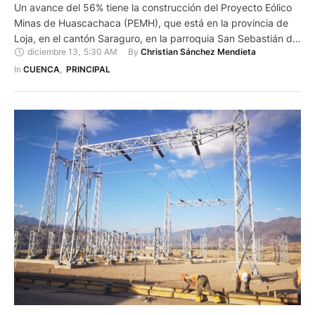
Un avance del 56% tiene la construcción del Proyecto Eólico
Minas de Huascachaca (PEMH), que está en la provincia de
Loja, en el cantón Saraguro, en la parroquia San Sebastián de
diciembre 13
,
5:30 AM
By 
Christian Sánchez Mendieta
Yuluc. Se trata de una central de producción eléctrica, que
aprovecha los fuertes vientos que hay en esta zona. Las
In 
CUENCA
,
PRINCIPAL
corrientes de aire mueven …