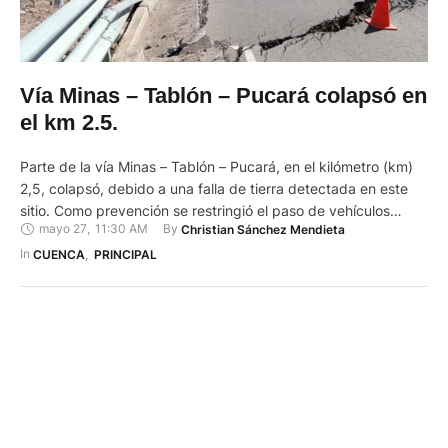
Vía Minas – Tablón – Pucará colapsó en
el km 2.5.
Parte de la vía Minas – Tablón – Pucará, en el kilómetro (km)
2,5, colapsó, debido a una falla de tierra detectada en este
sitio. Como prevención se restringió el paso de vehículos
mayo 27
,
11:30 AM
By 
Christian Sánchez Mendieta
pesados. La vía alterna es la Tendales - San Rafael de Sharug
– Pucará, que está en malas condiciones pues es de …
In 
CUENCA
,
PRINCIPAL