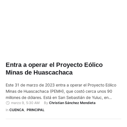
Entra a operar el Proyecto Eólico
Minas de Huascachaca
Este 31 de marzo de 2023 entra a operar el Proyecto Eólico
Minas de Huascachaca (PEMH), que costó cerca unos 90
millones de dólares. Está en San Sebastián de Yuluc, en
marzo 9
,
5:30 AM
By 
Christian Sánchez Mendieta
Saraguro. Es el más grande del país y tiene una potencia de
50 megavatios (MW). Usa la fuerza del viento para generar
In 
CUENCA
,
PRINCIPAL
electricidad, que …