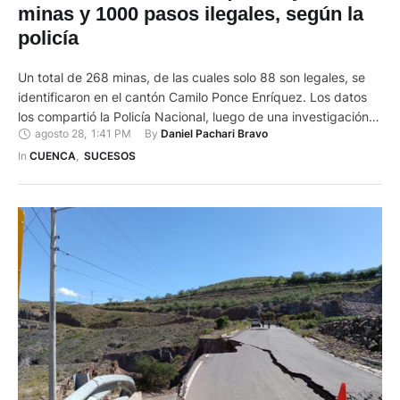
minas y 1000 pasos ilegales, según la
policía
Un total de 268 minas, de las cuales solo 88 son legales, se
identificaron en el cantón Camilo Ponce Enríquez. Los datos
los compartió la Policía Nacional, luego de una investigación
agosto 28
,
1:41 PM
By 
Daniel Pachari Bravo
que se llevó a cabo entre 26 y 28 de agosto de 2024. De
estas minas, que tendrían una extensión de 10 hectáreas
In 
CUENCA
,
SUCESOS
cada …