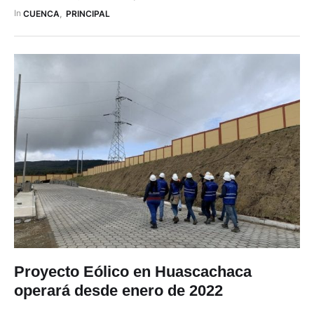
inspecciones participan elementos de la Brigada de Infantería
In 
CUENCA
,
PRINCIPAL
Motorizada N.º 1 El Oro y también del …
Proyecto Eólico en Huascachaca
operará desde enero de 2022