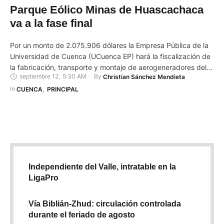
Parque Eólico Minas de Huascachaca
va a la fase final
Por un monto de 2.075.906 dólares la Empresa Pública de la
Universidad de Cuenca (UCuenca EP) hará la fiscalización de
la fabricación, transporte y montaje de aerogeneradores del
septiembre 12
,
5:30 AM
By 
Christian Sánchez Mendieta
Parque Eólico Minas de Huascachaca. Igualmente,
inspeccionará la construcción de plataformas, accesos,
In 
CUENCA
,
PRINCIPAL
cimentaciones, circuito colector y puesta en operación de
esta central de generación eléctrica. Esta obra, …
Independiente del Valle, intratable en la
LigaPro
Vía Biblián-Zhud: circulación controlada
durante el feriado de agosto