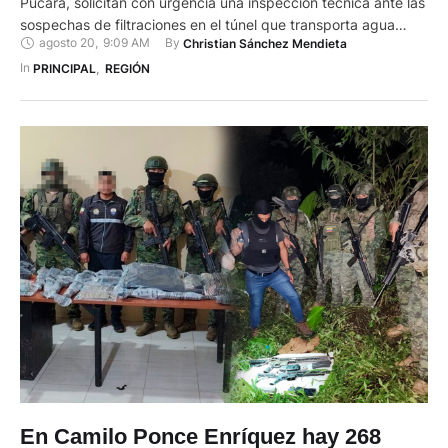
Pucará, solicitan con urgencia una inspección técnica ante las
sospechas de filtraciones en el túnel que transporta agua
agosto 20
,
9:09 AM
By 
Christian Sánchez Mendieta
desde la Central Hidroeléctrica Minas–San Francisco, ubicada
entre las provincias de Azuay y El Oro. Este túnel, de 13,9
In 
PRINCIPAL
,
REGIÓN
kilómetros de longitud, atraviesa la parte alta de Sarayunga …
En Camilo Ponce Enríquez hay 268