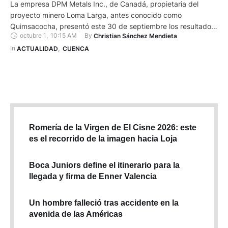
La empresa DPM Metals Inc., de Canadá, propietaria del
proyecto minero Loma Larga, antes conocido como
Quimsacocha, presentó este 30 de septiembre los resultados
octubre 1
,
10:15 AM
By 
Christian Sánchez Mendieta
de un estudio de factibilidad actualizado. El anuncio contrasta
con la decisión de la Presidencia del Ecuador, que el pasado
In 
ACTUALIDAD
,
CUENCA
25 de septiembre informó sobre el inicio del proceso para
suspender …
Romería de la Virgen de El Cisne 2026: este
es el recorrido de la imagen hacia Loja
Boca Juniors define el itinerario para la
llegada y firma de Enner Valencia
Un hombre falleció tras accidente en la
avenida de las Américas