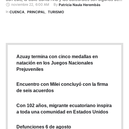
noviembre 22
,
6:00 AM
By 
Patricia Naula Herembás
los 38 atractivos turísticos que le dieron a Cuenca el título de
‘Patrimonio Mágico’. Con música, danzas y la presencia de
In 
CUENCA
,
PRINCIPAL
,
TURISMO
autoridades, ciudadanos y …
Azuay termina con cinco medallas en
natación en los Juegos Nacionales
Prejuveniles
Encuentro con Milei concluyó con la firma
de seis acuerdos
Con 102 años, migrante ecuatoriano inspira
a toda una comunidad en Estados Unidos
Defunciones 6 de agosto