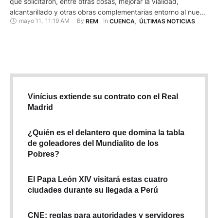
que solicitaron, entre otras cosas, mejorar la vialidad,
alcantarillado y otras obras complementarias entorno al nuevo
mayo 11
,
11:19 AM
By 
In 
REM
CUENCA
,
ÚLTIMAS NOTICIAS
hospital municipal de Baños. El grupo de ciudadanos
marcharon este lunes 11 de mayo de 2026, por la vía principal
Misicata - Baños, en donde expusieron su malestar por …
Vinícius extiende su contrato con el Real
Madrid
¿Quién es el delantero que domina la tabla
de goleadores del Mundialito de los
Pobres?
El Papa León XIV visitará estas cuatro
ciudades durante su llegada a Perú
CNE: reglas para autoridades y servidores