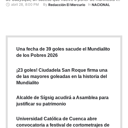
abril 28
,
8:00 PM
By 
In 
Redacción El Mercurio
NACIONAL
vulnerabilidad del sistema de prisiones en el país andino. Al
anunciar la apertura "de oficio" de una investigación por los
hechos acontecidos en …
Una fecha de 39 goles sacude el Mundialito
de los Pobres 2026
¡23 goles! Ciudadela San Roque firma una
de las mayores goleadas en la historia del
Mundialito
Alcalde de Sígsig acudirá a Asamblea para
justificar su patrimonio
Universidad Católica de Cuenca abre
convocatoria a festival de cortometrajes de