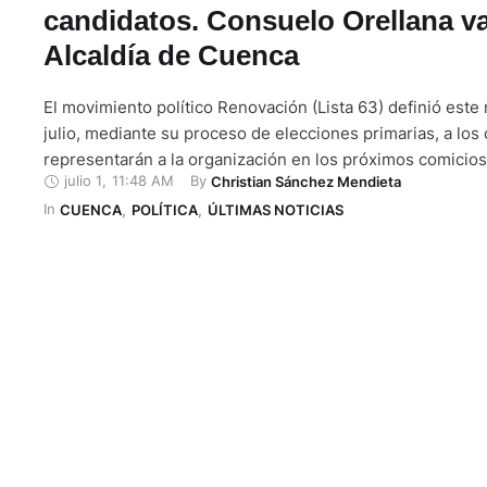
candidatos. Consuelo Orellana va
Alcaldía de Cuenca
El movimiento político Renovación (Lista 63) definió este
julio, mediante su proceso de elecciones primarias, a los
representarán a la organización en los próximos comicios.
julio 1
,
11:48 AM
By 
Christian Sánchez Mendieta
participarán en las Elecciones Seccionales y del Consejo
In 
Participación Ciudadana y Control Social (CPCCS) de 202
CUENCA
,
POLÍTICA
,
ÚLTIMAS NOTICIAS
cumplirán el domingo 29 de …