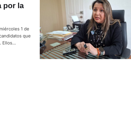
 por la
 miércoles 1 de
 candidatos que
 Ellos
 de
7, que se