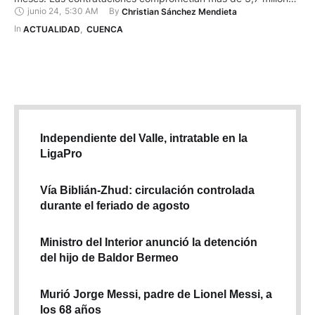
junio 24
,
5:30 AM
By 
Christian Sánchez Mendieta
de dólares. Entre las causas constan observaciones técnicas,
denuncias públicas, falta de respuesta a preguntas de los
In 
ACTUALIDAD
,
CUENCA
oferentes y decisiones administrativas que obligaron a
detener o dejar sin …
Independiente del Valle, intratable en la
LigaPro
Vía Biblián-Zhud: circulación controlada
durante el feriado de agosto
Ministro del Interior anunció la detención
del hijo de Baldor Bermeo
Murió Jorge Messi, padre de Lionel Messi, a
los 68 años