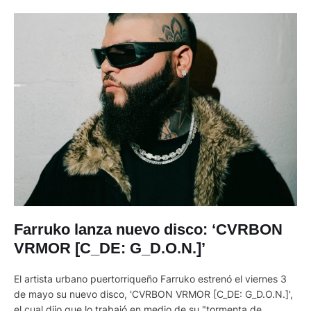
Farruko lanza nuevo disco: ‘CVRBON
VRMOR [C_DE: G_D.O.N.]’
El artista urbano puertorriqueño Farruko estrenó el viernes 3
de mayo su nuevo disco, 'CVRBON VRMOR [C_DE: G_D.O.N.]',
el cual dijo que lo trabajó en medio de su "tormenta de