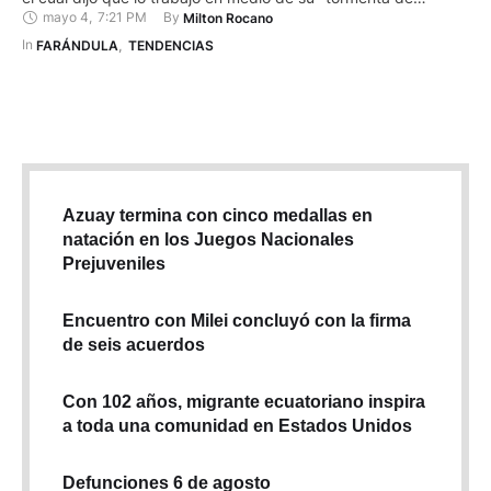
mayo 4
,
7:21 PM
By 
Milton Rocano
especulación" sobre su carrera y su conversión al
cristianismo. "Este proyecto es un trabajo que lleva dos años,
In 
FARÁNDULA
,
TENDENCIAS
y el concepto lo traigo en el …
Azuay termina con cinco medallas en
natación en los Juegos Nacionales
Prejuveniles
Encuentro con Milei concluyó con la firma
de seis acuerdos
Con 102 años, migrante ecuatoriano inspira
a toda una comunidad en Estados Unidos
Defunciones 6 de agosto