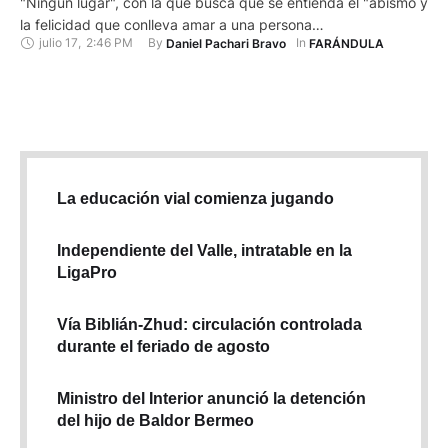
"Ningún lugar", con la que busca que se entienda el "abismo y
la felicidad que conlleva amar a una persona
julio 17
,
2:46 PM
By 
In 
Daniel Pachari Bravo
FARÁNDULA
desmedidamente". Delirio es una banda formada por Miguel
Vinueza (banda musical Descomunal/Síndrome de Stendhal),
quien junto a Esteban Espinosa (Runa Estudio) y Joel Dueñas
(Chivo Judas) …
La educación vial comienza jugando
Independiente del Valle, intratable en la
LigaPro
Vía Biblián-Zhud: circulación controlada
durante el feriado de agosto
Ministro del Interior anunció la detención
del hijo de Baldor Bermeo