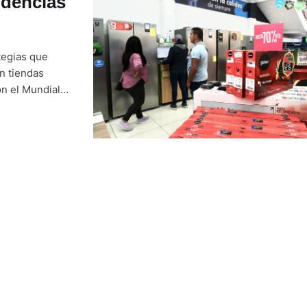
ndencias
tegias que
en tiendas
on el Mundial
elevisores,
oda, son entre