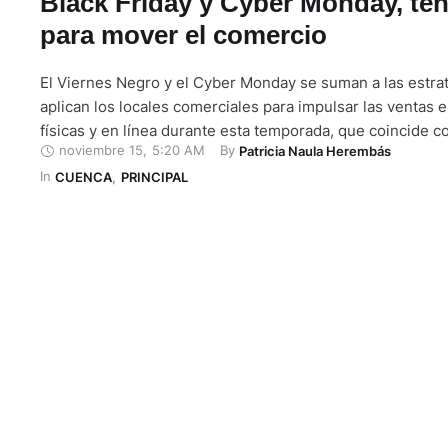
Black Friday y Cyber Monday, te
para mover el comercio
El Viernes Negro y el Cyber Monday se suman a las estra
aplican los locales comerciales para impulsar las ventas 
físicas y en línea durante esta temporada, que coincide c
noviembre 15
,
5:20 AM
By 
Patricia Naula Herembás
de Qatar 2022 y con el inicio de las compras navideñas. T
In 
electrodomésticos, dispositivos electrónicos, líneas de m
CUENCA
,
PRINCIPAL
…