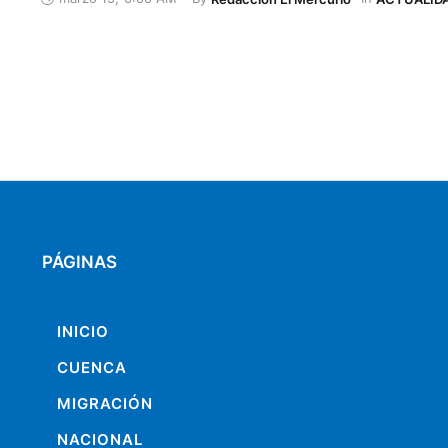
Embajada de Brasil. No lo creyó, todavía no lo cree, pero 
convencida de que el arte tiene que generar empatía con
PÁGINAS
INICIO
CUENCA
MIGRACIÓN
NACIONAL