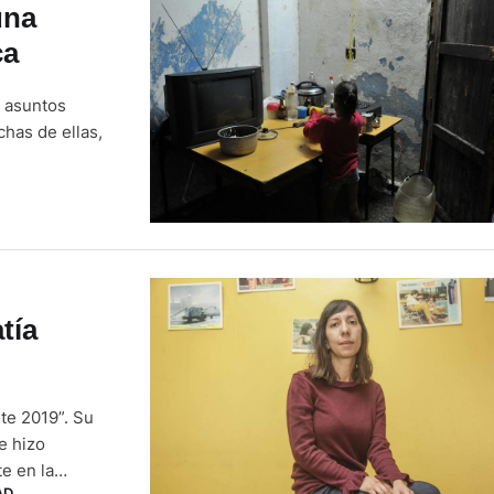
una
ca
o asuntos
chas de ellas,
 otra casa
e como
tía
te 2019”. Su
e hizo
e en la
AD