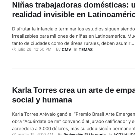
Niñas trabajadoras domésticas: 
realidad invisible en Latinoaméri
Disfrutar la infancia o terminar los estudios siguen siend
irrealizables para millones de niñas en Latinoamérica. Mu
tanto de ciudades como de áreas rurales, deben asumir
julio 28
,
12:50 PM
By 
In 
CMV
TEMAS
prematuramente el rol de adulto en su propio hogar o ir a
como trabajadoras domésticas, una realidad "tan evident
invisible" en la región. …
Karla Torres crea un arte de empa
social y humana
Karla Torres Arévalo ganó el “Premio Brasil Arte Emergen
obra “Acuérdate de mí” convenció al jurado calificador y s
acreedora a 3.000 dólares, más su adquisición permanent
marzo 15
,
6:00 AM
By 
In 
Redacción El Mercurio
ACTUALID