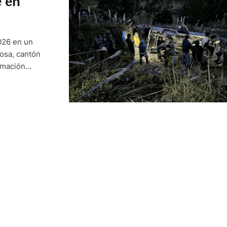
e en
026 en un
rosa, cantón
rmación
neta perdió el