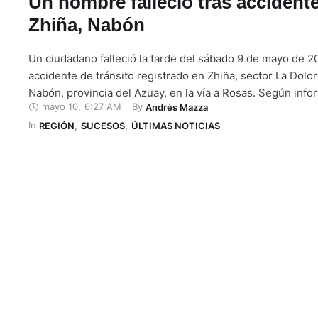
Un hombre falleció tras accident
Zhiña, Nabón
Un ciudadano falleció la tarde del sábado 9 de mayo de 2
accidente de tránsito registrado en Zhiña, sector La Dolo
Nabón, provincia del Azuay, en la vía a Rosas. Según info
mayo 10
,
6:27 AM
By 
Andrés Mazza
preliminar de medios de comunicación locales, una camio
In 
control y se precipitó a un barranco. En el vehículo …
REGIÓN
,
SUCESOS
,
ÚLTIMAS NOTICIAS