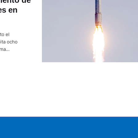
es en
to el
ita ocho
ama
onocido como