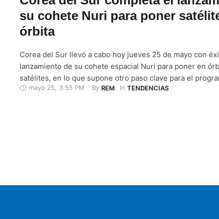
su cohete Nuri para poner satélit
órbita
Corea del Sur llevó a cabo hoy jueves 25 de mayo con éxi
lanzamiento de su cohete espacial Nuri para poner en órb
satélites, en lo que supone otro paso clave para el progr
mayo 25
,
3:55 PM
By 
In 
REM
TENDENCIAS
aeroespacial del país asiático. El cohete Nuri, también c
KSLV-II, despegó como estaba previsto a las 6:24 hora …