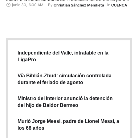
junio 30
,
6:00 AM
By 
In 
Christian Sánchez Mendieta
CUENCA
presentar su denuncia. Igualmente, los uniformados de esta
institución, del Municipio de Cuenca, tendrán que permanecer
en compañía de la víctima hasta que sea atendida,
garantizando …
Independiente del Valle, intratable en la
LigaPro
Vía Biblián-Zhud: circulación controlada
durante el feriado de agosto
Ministro del Interior anunció la detención
del hijo de Baldor Bermeo
Murió Jorge Messi, padre de Lionel Messi, a
los 68 años