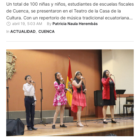
Un total de 100 niñas y niños, estudiantes de escuelas fiscales
de Cuenca, se presentaron en el Teatro de la Casa de la
Cultura. Con un repertorio de música tradicional ecuatoriana,
abril 19
,
5:03 AM
By 
Patricia Naula Herembás
los pequeños músicos deleitaron al público que llenó la sala. El
concierto se desarrolló como parte del proyecto “Orquestas
In 
ACTUALIDAD
,
CUENCA
Escolares”, que desde hace 13 …