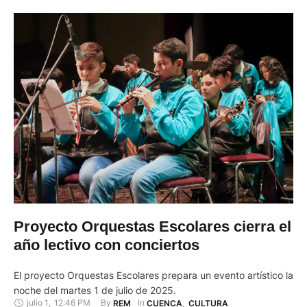
Proyecto Orquestas Escolares cierra el
año lectivo con conciertos
El proyecto Orquestas Escolares prepara un evento artístico la
noche del martes 1 de julio de 2025.
julio 1
,
12:46 PM
By 
In 
REM
CUENCA
,
CULTURA