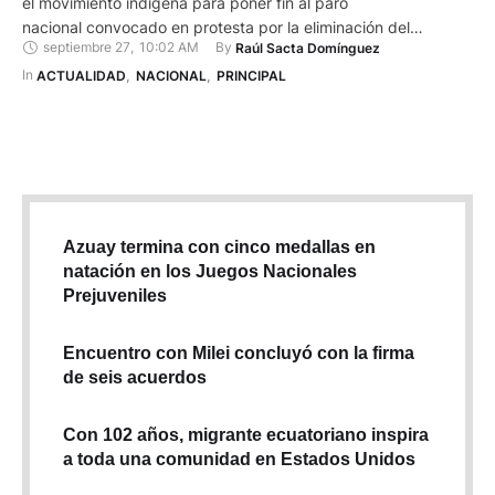
el movimiento indígena para poner fin al paro
nacional convocado en protesta por la eliminación del
septiembre 27
,
10:02 AM
By 
Raúl Sacta Domínguez
subsidio al diésel en Ecuador. La declaración se dio en
una entrevista con Ecuavisa, desde la Gobernación de
In 
ACTUALIDAD
,
NACIONAL
,
PRINCIPAL
Cotopaxi. Paro nacional y medidas del gobierno Noboa
aseguró que el gobierno ha entregado más de USD 300 …
Azuay termina con cinco medallas en
natación en los Juegos Nacionales
Prejuveniles
Encuentro con Milei concluyó con la firma
de seis acuerdos
Con 102 años, migrante ecuatoriano inspira
a toda una comunidad en Estados Unidos