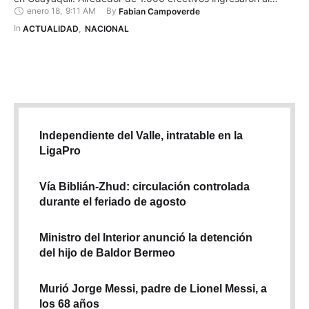
enero 18
,
9:11 AM
By 
Fabian Campoverde
Centro de Privación de Libertad Guayas, a las 05:00,
aproximadamente. Las Fuerzas Armadas y la Policía Nacional
In 
ACTUALIDAD
,
NACIONAL
realizan esta intervención en la prisión con el fin de …
Independiente del Valle, intratable en la
LigaPro
Vía Biblián-Zhud: circulación controlada
durante el feriado de agosto
Ministro del Interior anunció la detención
del hijo de Baldor Bermeo
Murió Jorge Messi, padre de Lionel Messi, a
los 68 años