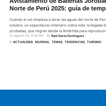
Avistamiento de Ballenas Joroba
Norte de Perú 2025: guía de tem
Cuando el sol empieza a dorar las aguas del norte de Perú,
octubre, un espectáculo milenario cobra vida: la llegada d
jorobadas, que migran desde la Antártida para reproducir
agosto 20
,
9:34 PM
By 
Raúl Sacta Domínguez
sus crías. Durante esta temporada, las aguas de Piura y 
In 
a quienes desean ver a una ballena elevarse en el aire, 
ACTUALIDAD
,
MUNDIAL
,
TEMAS
,
TENDENCIAS
,
TURISMO