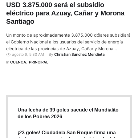
USD 3.875.000 será el subsidio
eléctrico para Azuay, Cañar y Morona
Santiago
Un monto de aproximadamente 3.875.000 dólares subsidiará
el Gobierno Nacional a los usuarios del servicio de energía
eléctrica de las provincias de Azuay, Cañar y Morona
agosto 6
,
5:30 AM
By 
Christian Sánchez Mendieta
Santiago. Así lo confirmó Galo Segarra, director de
Comercialización de la Empresa Eléctrica Regional Centro Sur
In 
CUENCA
,
PRINCIPAL
(EERCS), que suministra la energía eléctrica a estas tres
jurisdicciones. El último 29 …
Una fecha de 39 goles sacude el Mundialito
de los Pobres 2026
¡23 goles! Ciudadela San Roque firma una