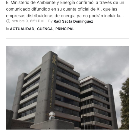
El Ministerio de Ambiente y Energía confirmó, a través de un
comunicado difundido en su cuenta oficial de X , que las
empresas distribuidoras de energía ya no podrán incluir la
octubre 9
,
6:51 PM
By 
Raúl Sacta Domínguez
Tasa de Recolección de Basura (TRB) en las planillas
eléctricas. La medida, vigente desde el mes de octubre de
In 
ACTUALIDAD
,
CUENCA
,
PRINCIPAL
2025, se apoya en la Ley Orgánica del Servicio Público de …