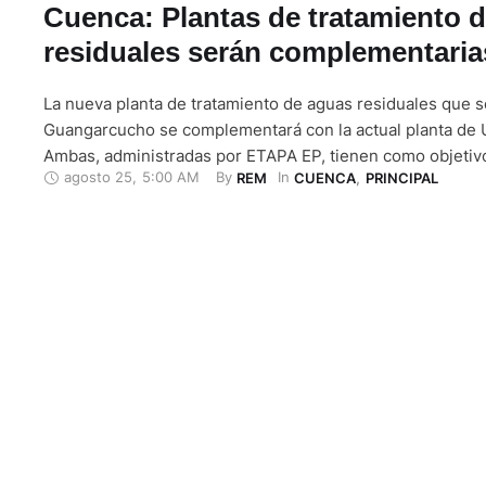
Cuenca: Plantas de tratamiento 
residuales serán complementaria
La nueva planta de tratamiento de aguas residuales que s
Guangarcucho se complementará con la actual planta de
Ambas, administradas por ETAPA EP, tienen como objetivo
agosto 25
,
5:00 AM
By 
In 
REM
CUENCA
,
PRINCIPAL
agua que usan los cuencanos para devolverla al lecho del
actual planta de tratamiento de aguas residuales (PTAR) t
2.200 …