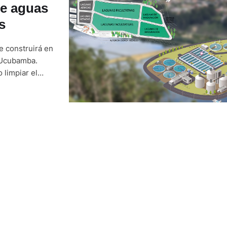
de aguas
s
e construirá en
 Ucubamba.
 limpiar el
 río Cuenca. La
rata entre