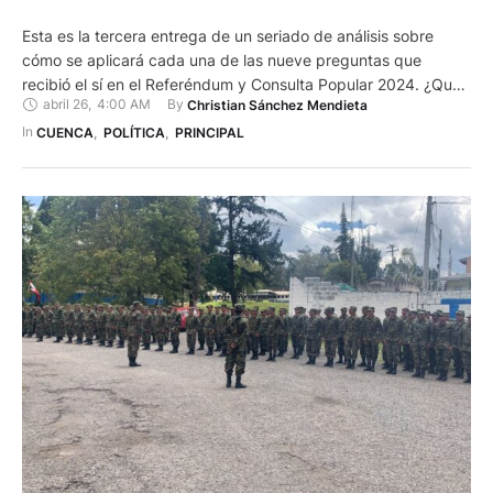
Esta es la tercera entrega de un seriado de análisis sobre
cómo se aplicará cada una de las nueve preguntas que
recibió el sí en el Referéndum y Consulta Popular 2024. ¿Qué
abril 26
,
4:00 AM
By 
Christian Sánchez Mendieta
pasa con la tercera pregunta de la consulta? ¿Está usted de
acuerdo con el establecimiento de judicaturas especializadas
In 
CUENCA
,
POLÍTICA
,
PRINCIPAL
en materia constitucional, tanto en …