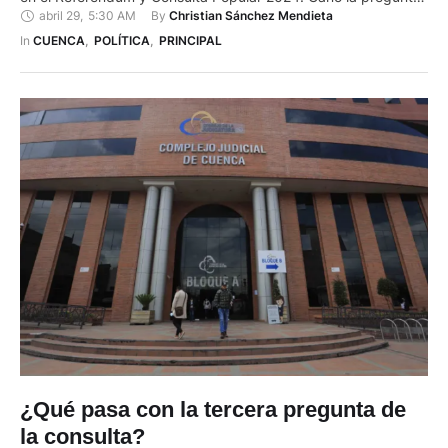
abril 29
,
5:30 AM
By 
Christian Sánchez Mendieta
H (8) y con esto los presos deberán cumplir las penas
completas en las cárceles. La pregunta fue: ¿Está usted de …
In 
CUENCA
,
POLÍTICA
,
PRINCIPAL
¿Qué pasa con la tercera pregunta de
la consulta?