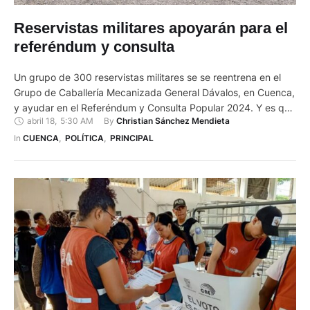
Reservistas militares apoyarán para el
referéndum y consulta
Un grupo de 300 reservistas militares se se reentrena en el
Grupo de Caballería Mecanizada General Dávalos, en Cuenca,
y ayudar en el Referéndum y Consulta Popular 2024. Y es que
abril 18
,
5:30 AM
By 
Christian Sánchez Mendieta
las FF.AA., escogieron a 1.800 ex militares en todo el Ecuador
para que apoyen en las tareas de seguridad de los recintos
In 
CUENCA
,
POLÍTICA
,
PRINCIPAL
electorales, Juntas …