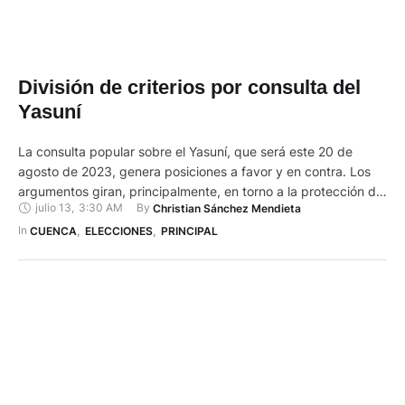
División de criterios por consulta del
Yasuní
La consulta popular sobre el Yasuní, que será este 20 de
agosto de 2023, genera posiciones a favor y en contra. Los
argumentos giran, principalmente, en torno a la protección de
julio 13
,
3:30 AM
By 
Christian Sánchez Mendieta
la naturaleza y a los recursos económicos que necesita el
Ecuador. Hay una división de criterios por la consulta del
In 
CUENCA
,
ELECCIONES
,
PRINCIPAL
Yasuní. Los votantes deberán …