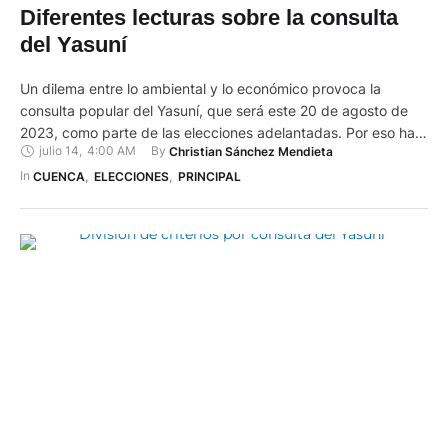
Diferentes lecturas sobre la consulta
del Yasuní
Un dilema entre lo ambiental y lo económico provoca la
consulta popular del Yasuní, que será este 20 de agosto de
2023, como parte de las elecciones adelantadas. Por eso hay
julio 14
,
4:00 AM
By 
Christian Sánchez Mendieta
diferentes lecturas sobre esta consulta. Los electores deberán
responder a esta pregunta: “¿Está usted de acuerdo en que el
In 
CUENCA
,
ELECCIONES
,
PRINCIPAL
Gobierno ecuatoriano mantenga el crudo …