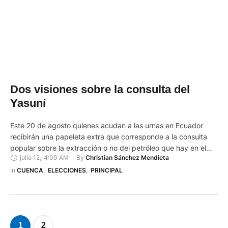
Dos visiones sobre la consulta del
Yasuní
Este 20 de agosto quienes acudan a las urnas en Ecuador
recibirán una papeleta extra que corresponde a la consulta
popular sobre la extracción o no del petróleo que hay en el
julio 12
,
4:00 AM
By 
Christian Sánchez Mendieta
Parque Nacional Yasuní. Aquí se presentaron dos visiones
sobre la consulta del Yasuní. Los electores deberán responder
In 
CUENCA
,
ELECCIONES
,
PRINCIPAL
sí o no a la pregunta: …
1
2