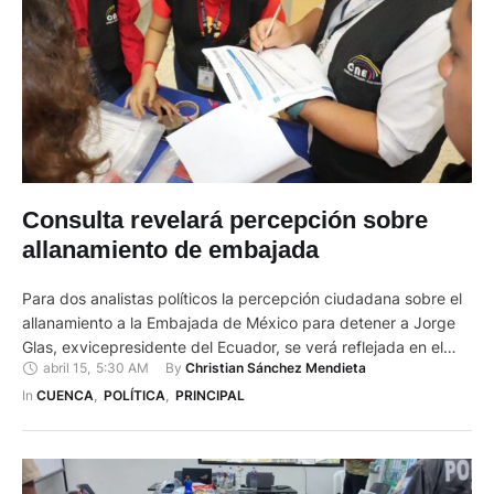
Consulta revelará percepción sobre
allanamiento de embajada
Para dos analistas políticos la percepción ciudadana sobre el
allanamiento a la Embajada de México para detener a Jorge
Glas, exvicepresidente del Ecuador, se verá reflejada en el
abril 15
,
5:30 AM
By 
Christian Sánchez Mendieta
Referéndum y Consulta Popular 2024. A criterio de Analis
Romero, ingeniera en marketing y consultora política, el
In 
CUENCA
,
POLÍTICA
,
PRINCIPAL
Ejecutivo implementó una clara estrategia de comunicación
con el fin …