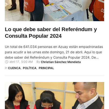
Lo que debe saber del Referéndum y
Consulta Popular 2024
Un total de 641.034 personas en Azuay están empadronadas
para acudir a las urnas este domingo, 21 de abril. Aquí lo que
debe saber del Referéndum y Consulta Popular 2024. De
abril 17
,
5:00 AM
By 
Christian Sánchez Mendieta
acuerdo con los datos del Consejo Nacional Electoral (CNE),
en esta provincia hay 340.263 electores que son mujeres y
In 
CUENCA
,
POLÍTICA
,
PRINCIPAL
300.771, que son varones. En …