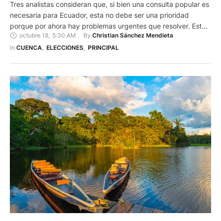
Tres analistas consideran que, si bien una consulta popular es
necesaria para Ecuador, esta no debe ser una prioridad
porque por ahora hay problemas urgentes que resolver. Esto
octubre 18
,
5:30 AM
By 
Christian Sánchez Mendieta
apropósito del ofrecimiento que hizo en campaña Daniel
Noboa, nuevo presidente del Ecuador. Él se comprometió a
In 
CUENCA
,
ELECCIONES
,
PRINCIPAL
concretar un plebiscito en los primeros 100 días de gobierno.
…