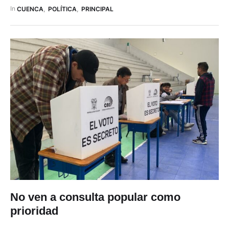
dice: ¿Está usted de acuerdo con que se tipifique el delito de
In 
CUENCA
,
POLÍTICA
,
PRINCIPAL
…
No ven a consulta popular como
prioridad