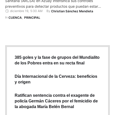
Sanitaria (ARCSA) en Azuay intensifica sus controles
preventivos para detectar productos que puedan estar
diciembre 19
,
5:30 AM
By 
Christian Sánchez Mendieta
contaminados con plomo. Y es que el 6 de noviembre de
2023, esta institución emitió una alerta por un reporte de la
In 
CUENCA
,
PRINCIPAL
Food and Drug Administration (FDA), que es la administración
de alimentos …
385 goles y la fase de grupos del Mundialito
de los Pobres entra en su recta final
Día Internacional de la Cerveza: beneficios
y origen
Ratifican sentencia contra el exagente de
policía Germán Cáceres por el femicidio de
la abogada María Belén Bernal